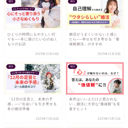
婚活
婚活
ひとりの時間にもやさしい灯
婚活がうまくいかないと感じ
りを──冬に届けたい心のぬく
たら──幸せを引き寄せる「価
もりのお話
値観婚活」のすすめ
2025年12月24日
2025年12月10日
婚活
婚活
「12月の足音と、未来の予
条件はいい人だけど惹かれな
感」──“出会い”を引き寄せる
い…婚活に大切な“価値観”を見
冬の婚活準備
直すヒント
2025年11月26日
2025年11月12日