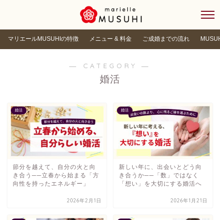
マリエールMUSUHIの特徴
メニュー & 料金
ご成婚までの流れ
MUSU
― CATEGORY ―
婚活
婚活
婚活
節分を越えて、自分の火と向
新しい年に、出会いとどう向
き合う──立春から始まる「方
き合うか──「数」ではなく
向性を持ったエネルギー」
「想い」を大切にする婚活へ
2026年2月1日
2026年1月21日