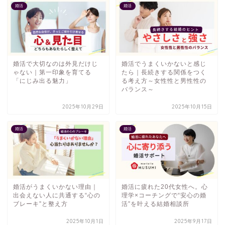
婚活
婚活
婚活で大切なのは外見だけじ
婚活でうまくいかないと感じ
ゃない｜第一印象を育てる
たら｜長続きする関係をつく
「にじみ出る魅力」
る考え方～女性性と男性性の
バランス～
2025年10月29日
2025年10月15日
婚活
婚活
婚活がうまくいかない理由｜
婚活に疲れた20代女性へ。心
出会えない人に共通する“心の
理学×コーチングで“安心の婚
ブレーキ”と整え方
活”を叶える結婚相談所
2025年10月1日
2025年9月17日