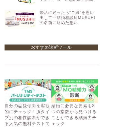
婚活に迷ったら“ご縁”を思い
出して～結婚相談所MUSUHI
の名前に込めた想い
おすすめ診断ツール
自分の恋愛傾向を客観
結婚に必要な要素を8
的にチェック！脳タイ
つの指数から見つける
プ別の相性診断ができ
ことができる結婚力チ
る人気の無料テストで
ェック