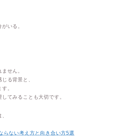
分がいる。
れません。
感じる背景
と、
ます。
理してみることも大切です。
は、
ならない考え方と向き合い方5選