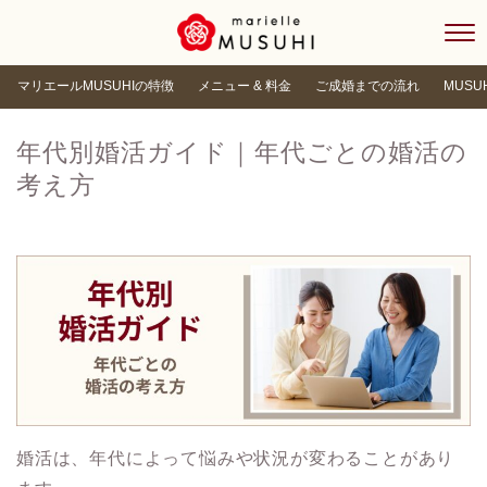
マリエールMUSUHIの特徴
メニュー & 料金
ご成婚までの流れ
MUSU
年代別婚活ガイド｜年代ごとの婚活の
考え方
婚活は、年代によって悩みや状況が変わることがあり