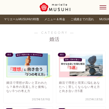
マリエールMUSUHIの特徴
メニュー & 料金
ご成婚までの流れ
MUSU
― CATEGORY ―
婚活
婚活
婚活
婚活で理想が高いと言われた
婚活で理想と現実に悩むあな
ら？条件の見直し方と後悔し
たへ｜苦しくならない考え方
ない5つの考え方
と向き合い方5選
2025年3月19日
2025年2月5日