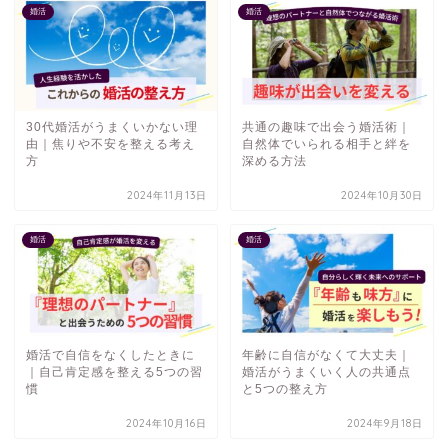
婚活
婚活
30代婚活がうまくいかない理
共通の趣味で出会う婚活術｜
由｜焦りや不安を整える考え
自然体でいられる相手と絆を
方
深める方法
2024年11月13日
2024年10月30日
婚活
婚活
婚活で自信をなくしたときに
年齢に自信がなくて大丈夫｜
｜自己肯定感を整える5つの習
婚活がうまくいく人の共通点
慣
と5つの整え方
2024年10月16日
2024年9月18日