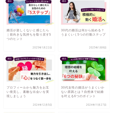
婚活
婚活
婚活が楽しくないと感じたら
30代の婚活は何から始める？
｜前向きな気持ちを取り戻す5
うまくいく5つの行動ステップ
つのヒント
2025年1月22日
2025年1月8日
婚活
婚活
プロフィールから魅力をお互
30代女性の婚活がうまくいか
い発見し、素敵な出会いを実
ない原因とは？自然体で結婚
現しましょう
を叶える6つのポイント
2024年12月5日
2024年11月27日