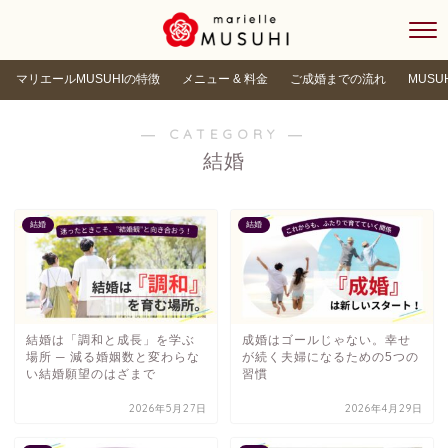
マリエールMUSUHIの特徴
メニュー & 料金
ご成婚までの流れ
MUSU
― CATEGORY ―
結婚
結婚
結婚
結婚は「調和と成長」を学ぶ
成婚はゴールじゃない。幸せ
場所 ─ 減る婚姻数と変わらな
が続く夫婦になるための5つの
い結婚願望のはざまで
習慣
2026年5月27日
2026年4月29日