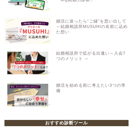
婚活に迷ったら“ご縁”を思い出して
～結婚相談所MUSUHIの名前に込め
た想い
結婚相談所で拡がる出逢い～入会7
つのメリット ～
婚活を始める前に考えたい3つの準
備
おすすめ診断ツール