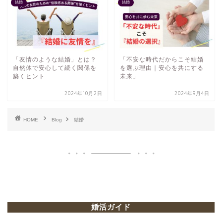
結婚
結婚
「友情のような結婚」とは？
「不安な時代だからこそ結婚
自然体で安心して続く関係を
を選ぶ理由｜安心を共にする
築くヒント
未来」
2024年10月2日
2024年9月4日
HOME
Blog
結婚
婚活ガイド