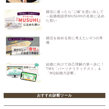
婚活に迷ったら“ご縁”を思い出して
～結婚相談所MUSUHIの名前に込め
た想い
婚活を始める前に考えたい3つの準
備
結婚に向けて自己理解の第一歩に！
TMS「パーソナリティテスト」＆
「MQ結婚力診断」
おすすめ診断ツール