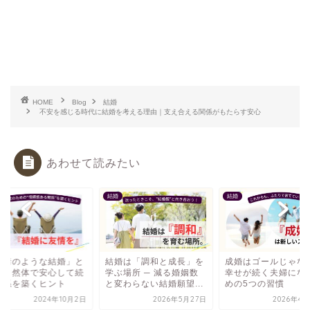
HOME
Blog
結婚
不安を感じる時代に結婚を考える理由｜支え合える関係がもたらす安心
あわせて読みたい
結婚
結婚
友情のような結婚」と
結婚は「調和と成長」を
成婚はゴールじゃな
？自然体で安心して続
学ぶ場所 ─ 減る婚姻数
幸せが続く夫婦にな
関係を築くヒント
と変わらない結婚願望...
めの5つの習慣
2024年10月2日
2026年5月27日
2026年4月