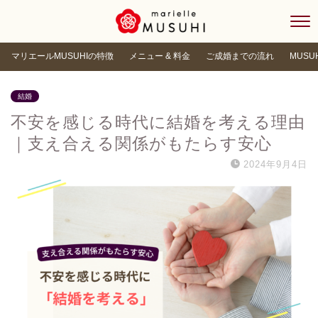
マリエールMUSUHIの特徴
メニュー & 料金
ご成婚までの流れ
MUSU
結婚
不安を感じる時代に結婚を考える理由
｜支え合える関係がもたらす安心
2024年9月4日