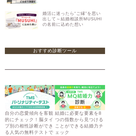
婚活に迷ったら“ご縁”を思い
出して～結婚相談所MUSUHI
の名前に込めた想い
おすすめ診断ツール
自分の恋愛傾向を客観
結婚に必要な要素を8
的にチェック！脳タイ
つの指数から見つける
プ別の相性診断ができ
ことができる結婚力チ
る人気の無料テストで
ェック